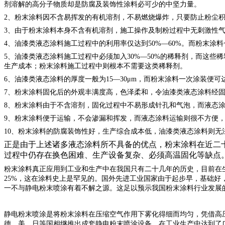
剂溶解的高分子物质却是防腐及装饰性涂料必可少的中坚力量。
2、粉末涂料因不含易挥发的有机溶剂，不易燃烧爆炸，只要防止粉尘
3、由于粉末涂料本身不含有机溶剂，施工操作及制粉过程中无刺激性
4、油漆类液态涂料施工过程中的利用率仅达到50%—60%。而粉末涂料
5、油漆类液态涂料施工过程中必须加入30%—50%的稀释剂，而这
生产成本；粉末涂料施工过程中则根本不需要这类稀释剂。
6、油漆类液态涂料的厚度一般为15—30μm，而粉末涂料一次涂装便可
7、粉末涂料固化后的外观丰满度高，色泽柔和，令油漆类液态涂料经
8、粉末涂料由于不含溶剂，固化过程中不易形成针孔和气泡，而液态
9、粉末涂料便于运输，不会渗漏和挥发，而液态涂料运输则很不方便
10、粉末涂料的防腐装饰性好，生产综合成本低，油漆类液态涂料则无
正是由于上述诸多液态涂料所不具备的优点，粉末涂料在近二
过程中仍存在换色困难、生产设备复杂、必须高温固化等缺点
粉末涂料真正应用到工业和生产中在我国只有二十几年的历史，目前在
25%，这在涂料史上是罕见的。国外先进工业国家由于起步早，基础好
一不与静电粉末喷涂有着不解之源。这足以预示我国粉末涂料行业发展
静电粉末喷涂是将粉末涂料在压缩空气作用下雾化得细而均匀，凭借高
德、美、日等国相继推出成套静电粉末喷涂设备，在工业生产中达到了