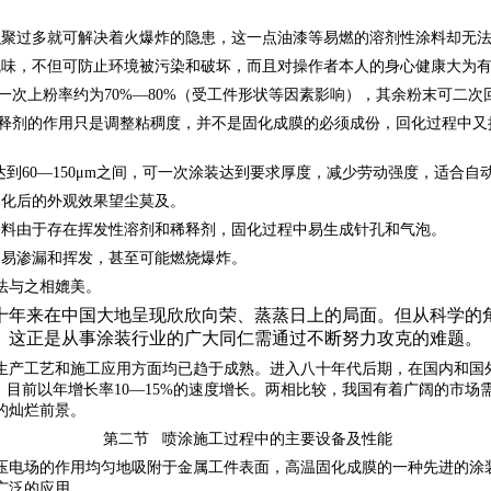
积聚过多就可解决着火爆炸的隐患，这一点油漆等易燃的溶剂性涂料却无
气味，不但可防止环境被污染和破坏，而且对操作者本人的身心健康大为
一次上粉率约为70%—80%（受工件形状等因素影响），其余粉末可二次回
些稀释剂的作用只是调整粘稠度，并不是固化成膜的必须成份，回化过程中
达到60—150μm之间，可一次涂装达到要求厚度，减少劳动强度，适合
固化后的外观效果望尘莫及。
涂料由于存在挥发性溶剂和稀释剂，固化过程中易生成针孔和气泡。
，易渗漏和挥发，甚至可能燃烧爆炸。
法与之相媲美。
十年来在中国大地呈现欣欣向荣、蒸蒸日上的局面。但从科学的
。这正是从事涂装行业的广大同仁需通过不断努力攻克的难题。
生产工艺和施工应用方面均已趋于成熟。进入八十年代后期，在国内和国
，目前以年增长率10—15%的速度增长。两相比较，我国有着广阔的市
的灿烂前景。
第二节 喷涂施工过程中的主要设备及性能
压电场的作用均匀地吸附于金属工件表面，高温固化成膜的一种先进的涂
广泛的应用。