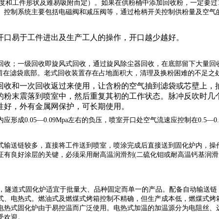
根据工人熟练程度和工件形状及难易吸附而定）。如果在供粉桶中添加回收粉，一
。控制系统主要包括电磁阀和减压阀等，通过枪柄开关控制供粉量及空气
开口易于工件进出及生产工人的操作，开口越少越好。
回收；一级回收即旋风式回收，通过旋风除尘器回收，在底部留下大量回
）留在滤袋底部。老式回收装置存在占地面积大，清理及换粉困难的不足之
回收和一次回收返过来使用，让含粉的空气抽到滤袋或芯壁上，
的粉末震落到喷室中，然后重复其初的工作状态。脉冲反吹时几
性好，外有金属网保护，可长期使用。
内应形成
0.05—0.09Mpa左右的负压，喷室开口处空气流速应控制在0.5—
式输送链较多，直接将工件送到喷室，喷涂完成后直接送到固化炉内，操
证有良好涂层的关键，必须采用耐高温润滑剂(二硫化钼或耐高温钙基润
隧道式固化炉适宜于批量大、品种固定而单一的产品。配备自动输送链
式、电热式。燃油式及燃煤式烤箱控制不精确，但生产成本低，燃煤式烤
电热式固化炉由于易控温而广泛使用。电热式加温的加温源分为电阻丝、
受欢迎。