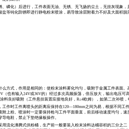
锈、磷化）后进行，工件表面无油、无锈、无飞扬的尘土，无挂灰现象，
酸盐等钝化防锈即进行静电粉末喷涂，易导致涂层附着力不好及大面积脱
什么方式，作用是相同的：使粉末涂料雾化均匀，吸附于金属工件表面。
20V（也有输入24V或36V的）经过多次高频振荡，倍压放大，输出电压可高
末涂料良好吸附（工件悬挂装置应接地良好，R≤4欧姆），如第二次补喷，
，工作时工件离喷头的距离应保持在
120—180mm之间为易，根据不
附上粉。喷涂时一定要保持枪与工件平面垂直，前后移动速度均匀，速度为
穿导电鞋，禁止下垫绝缘板操作。
采用流化沸腾式供粉桶，生产前一般要装入粉末涂料达桶容积的三分之二