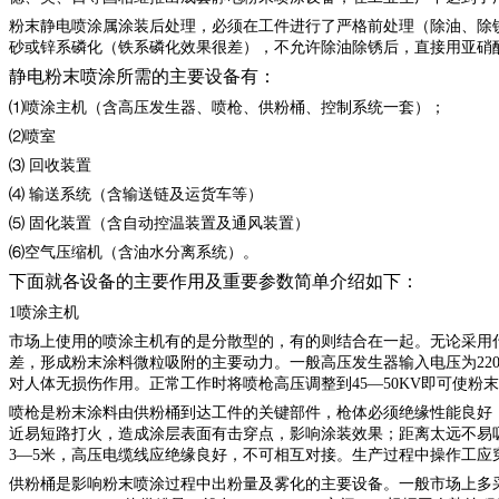
粉末静电喷涂属涂装后处理，必须在工件进行了严格前处理（除油、除
砂或锌系磷化（铁系磷化效果很差），不允许除油除锈后，直接用亚硝
静电粉末喷涂所需的主要设备有：
⑴喷涂主机（含高压发生器、喷枪、供粉桶、控制系统一套）；
⑵喷室
⑶ 回收装置
⑷ 输送系统（含输送链及运货车等）
⑸ 固化装置（含自动控温装置及通风装置）
⑹空气压缩机（含油水分离系统）。
下面就各设备的主要作用及重要参数简单介绍如下：
1喷涂主机
市场上使用的喷涂主机有的是分散型的，有的则结合在一起。无论采用
差，形成粉末涂料微粒吸附的主要动力。一般高压发生器输入电压为
2
对人体无损伤作用。正常工作时将喷枪高压调整到45—50KV即可使粉
喷枪是粉末涂料由供粉桶到达工件的关键部件，枪体必须绝缘性能良好
近易短路打火，造成涂层表面有击穿点，影响涂装效果；距离太远不易吸
3—5米，高压电缆线应绝缘良好，不可相互对接。生产过程中操作工应
供粉桶是影响粉末喷涂过程中出粉量及雾化的主要设备。一般市场上多