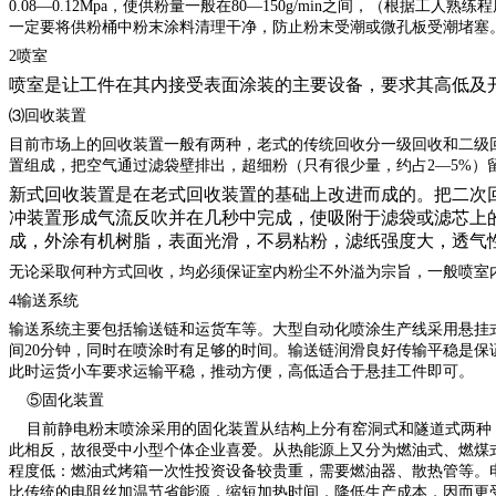
0.08—0.12Mpa，使供粉量一般在80—150g/min之间，（
一定要将供粉桶中粉末涂料清理干净，防止粉末受潮或微孔板受潮堵塞
2喷室
喷室是让工件在其内接受表面涂装的主要设备，要求其高低及
⑶回收装置
目前市场上的回收装置一般有两种，老式的传统回收分一级回收和二级
置组成，把空气通过滤袋壁排出，超细粉（只有很少量，约占
2—5%
新式回收装置是在老式回收装置的基础上改进而成的。把二次
冲装置形成气流反吹并在几秒中完成，使吸附于滤袋或滤芯上
成，外涂有机树脂，表面光滑，不易粘粉，滤纸强度大，透气
无论采取何种方式回收，均必须保证室内粉尘不外溢为宗旨，一般喷室
4输送系统
输送系统主要包括输送链和运货车等。大型自动化喷涂生产线采用悬挂
间
20分钟，同时在喷涂时有足够的时间。输送链润滑良好传输平稳是保
此时运货小车要求运输平稳，推动方便，高低适合于悬挂工件即可。
⑤固化装置
目前静电粉末喷涂采用的固化装置从结构上分有窑洞式和隧道式两种，
此相反，故很受中小型个体企业喜爱。从热能源上又分为燃油式、燃煤
程度低：燃油式烤箱一次性投资设备较贵重，需要燃油器、散热管等。
比传统的电阻丝加温节省能源，缩短加热时间，降低生产成本，因而更