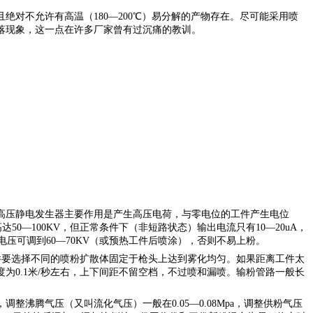
且绝对不允许有高温（
180—200℃）易分解的产物存在。尽可能采用喷
落现象，这一点在许多厂家曾有过沉痛的教训。
高压静电发生器主要作用是产生高压电荷，与零电位的工件产生电位
达50—100KV，但正常条件下（非短路状态）输出电流只有10—20uA，
电压可调到60—70KV（或预热工件后喷涂），否则不易上粉。
同工件要选择不同的喷粉扩散体固定于枪头上达到雾化均匀。如果距离工件太
0.1米/秒左右，上下间距不留空档，不过喷和漏喷。输粉管路一般长
，调整沸腾气压（又叫流化气压）一般在
0.05—0.08Mpa，调整供粉气压