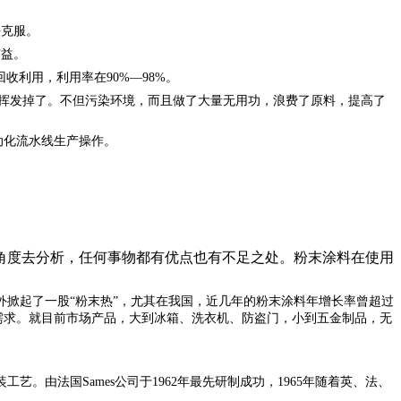
法克服。
有益。
收利用，利用率在90%—98%。
又挥发掉了。不但污染环境，而且做了大量无用功，浪费了原料，提高了
自动化流水线生产操作。
角度去分析，任何事物都有优点也有不足之处。粉末涂料在使用
外掀起了一股
“粉末热”，尤其在我国，近几年的粉末涂料年增长率曾超过
场需求。就目前市场产品，大到冰箱、洗衣机、防盗门，小到五金制品，无
装工艺。由法国
Sames公司于1962年最先研制成功，1965年随着英、法、