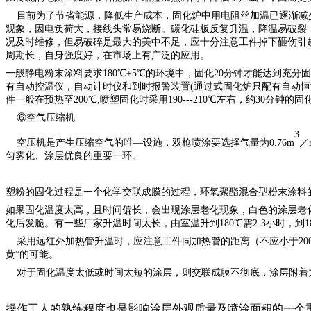
目前为了节省能源，降低生产成本，固化炉中用电阻丝加温已逐渐减少
观象，因电负荷大，接线头常易烧断。碳化硅板反复升温，降温易破裂
况及时维修，但易破碎是最大的美中不足，应十分注意工件掉下砸伤引
周期长，自身强度好，在市场上有广泛的应用。
一般静电粉末涂料要求
180℃±5℃的环境中，固化20分钟才能达到
有自动控温仪，自动计时仪和到时报警装置(通过式固化炉只配有自动恒
件一般在预热至200℃,喷塑固化时采用190---210℃左右，约30分钟的固
⑥空气压缩机
3
空压机是产生压缩空气的唯—设施，双枪喷涂要选择气量为0.76m
／
匀雾化、涂层优良的重要一环。
塑粉的固化过程是一个化学交联成膜的过程，环氧聚酯混合型粉末涂料
如果固化温度太高，且时间偏长，会出现涂层老化现象，白色的涂层老
化后发脆。有一些厂家升温时间太长，由室温升到
180℃需2-3小时
采用远红外加热管升温时，应注意工件同加热管的距离（不应小于200m
黄”的可能。
对于固化温度太低或时间太短的涂层，则交联成膜不彻底，涂层附着
操作工人的熟练程度也是影响涂层外观质量及喷涂面积的一个