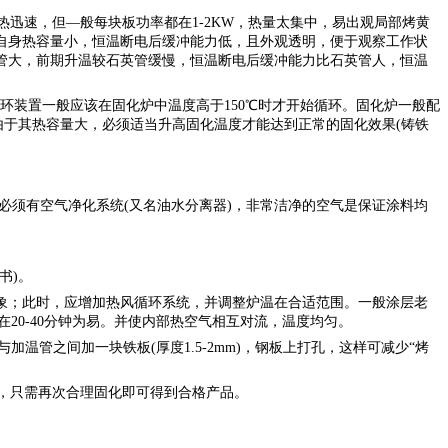
速，但—般每块板功率都在1-2KW，热量太集中，易出观局部烤黄
自身热容量小，恒温断电后缓冲能力低，且外观透明，便于观察工作状
管大，前期升温较石英管缓慢，恒温断电后缓冲能力比石英管人，恒温
循环装置一般应该在固化炉中温度高于150℃时才开始循环。固化炉一般配
由于其热容量大，必须适当升高固化温度才能达到正常的固化效果(铸铁
。要求必须有空气净化系统(又名油水分离器)，非常洁净的空气是保证涂料均
书)。
象；此时，应增加热风循环系统，并调整炉温在合适范围。一般涂层老
间在20-40分钟为易。并使内部热空气相互对流，温度均匀。
管之间加一块铁板(厚度1.5-2mm)，钢板上打孔，这样可减少“烤
，只需再次合理固化即可得到合格产品。