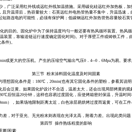
，广泛采用红外线或远红外线加温措施。采用碳化硅远红外加热板，加热迅
，且升温滞后，热容量较大：石英远红外电热管热量不集中，升温迅速，
起短路连电的可能性，必须有保护网；低碳钢远红外加热管热容量较石英
充分固化的目的。固化炉中为了保持温度均匀一般还要有热风循环装置。热风
温装置，靠输送链运行速度确定固化时间)。对于厚壁工件或铸铁工件，
化条件)。
min或更大的空压机。产生的压缩空气输出气压0．4--0．6Mpa为易
第三节
粉末涂料固化温度及时间固素
的理想固化条件是：
180℃，20min(也有其它固化条件的塑粉，参看其说明
化后会泛黄。如果固化炉设计不合适，温差太大，还会出现局部烤黄的观
，到180℃后恒温20分钟，这样也容易过度固化，应使烤箱密封保温，升温时
m），如果场地限制距离太近，白色涂层易烘烤过度而返黄，可在工件与加温
力差，对于亚光、无光粉末则表现在光泽太高，附着力差。出现此类问题
第四节
操作熟练程度的影响
重要因素。