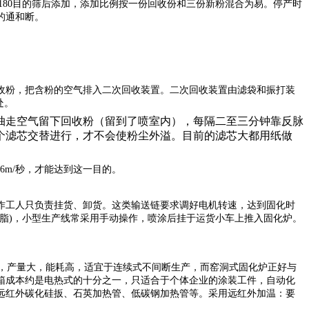
定要过180目的筛后添加，添加比例按一份回收份和三份新粉混合为易。停产时
的通和断。
收粉，把含粉的空气排入二次回收装置。二次回收装置由滤袋和振打装
处。
抽走空气留下回收粉（留到了喷室内），每隔二至三分钟靠反脉
个滤芯交替进行，才不会使粉尘外溢。目前的滤芯大都用纸做
0.6m/秒，才能达到这一目的。
作工人只负责挂货、卸货。这类输送链要求调好电机转速，达到固化时
滑脂)，小型生产线常采用手动操作，喷涂后挂于运货小车上推入固化炉。
，产量大，能耗高，适宜于连续式不间断生产，而窑洞式固化炉正好与
箱成本约是电热式的十分之一，只适合于个体企业的涂装工件，自动化
远红外碳化硅扳、石英加热管、低碳钢加热管等。采用远红外加温：要