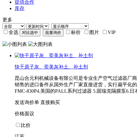
提供合作
库存
更多
全选
标价
图片
VIP
快干原子灰、奕美灰补土、补土剂
昆山合元利机械设备有限公司是专业生产空气过滤器厂商
销售的进口备件从国外生产厂家直接进货，实行扁平化的销
FMC-830P4.美国的PALL系列过滤器 5.固瑞克隔膜泵
发送询价单
直接购买
价格面议
比价
江苏