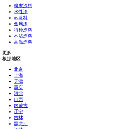
粉末涂料
水性漆
uv涂料
金属漆
特种涂料
不沾涂料
高温涂料
更多
根据地区：
北京
上海
天津
重庆
河北
山西
内蒙古
辽宁
吉林
黑龙江