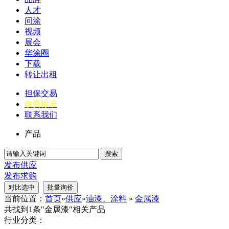
人才
问涂
视频
展会
华涂圈
下载
转让出租
担保交易
收费标准
联系我们
产品
搜索
发布供应
发布求购
当前位置：
首页
»
供应
»
油漆、涂料
»
金属漆
共找到1条"金属漆"相关产品
行业分类：