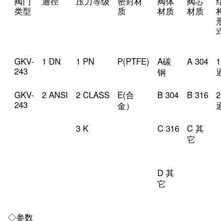
阀门
通径
压力等级
密封材
阀体
阀芯
类型
质
材质
材质
GKV-
1 DN
1 PN
P(PTFE)
A
A 304
碳
243
钢
GKV-
2 ANSI
2 CLASS
E(
B 304
B 316
合
243
金）
3 K
C 316
C
其
它
D
其
它
◇参数