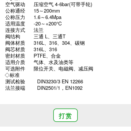
空气驱动
压缩空气 4-6bar(可带手轮)
公称通经
15～200mm
公称压力
1.6～6.4Mpa
适用温度
-20～+200℃
连接方式
法兰
阀结构
三通 L、三通T
阀体材质
316L、316、304、碳钢
阀芯材质
316L、316
密封材质
PTFE、合金
适用介质
气体、水及油类等
可选附件
限位开关、电磁阀、减压阀
◇标准
测试检验
DIN3230/3 EN 12266
法兰接端
DIN2501/1，EN1092
打赏