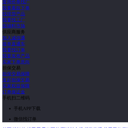
发询价单找厂
我要看款下单
找现货产品
我要找工厂
面辅料市场
供应商服务
加入诚信通
接单直通车
我要找订单
我要发布产品
买家下单意向
担保交易
担保交易保障
发起担保交易
买家权益保障
订单保证金
手机扫二维码
手机APP下载
微信找订单