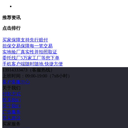
推荐资讯
点击排行
买家保障
支持先行赔付
担保交易
保障每一笔交易
实地验厂
真实性并拍照取证
委托找厂
5万家工厂等您下单
手机客户端
随时随地 快捷方便
13914333473
（客服热线）
上班时间：09:00-19:00（7x8小时）
客户客服中心
关于我们
付款方式
联系我们
关于我们
广告服务
意见建议
买家服务