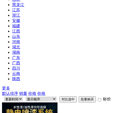
黑龙江
江苏
浙江
安徽
福建
江西
山东
河南
湖北
湖南
广东
广西
四川
云南
陕西
更多
默认排序
销量
价格
价格
标价