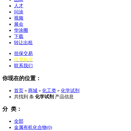
人才
问涂
视频
展会
华涂圈
下载
转让出租
担保交易
收费标准
联系我们
你现在的位置：
首页
»
商城
»
化工类
»
化学试剂
共找到
条
化学试剂
产品信息
分 类：
全部
金属有机化合物
(0)