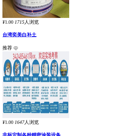
¥
1.00
1715
人浏览
台湾奕美白补土
推荐
¥
1.00
1647
人浏览
非标定制各种精密涂装设备