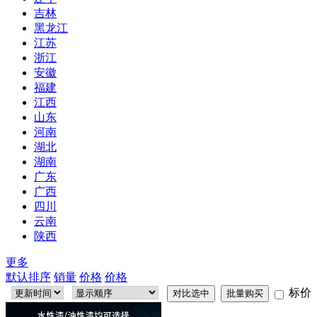
吉林
黑龙江
江苏
浙江
安徽
福建
江西
山东
河南
湖北
湖南
广东
广西
四川
云南
陕西
更多
默认排序
销量
价格
价格
标价