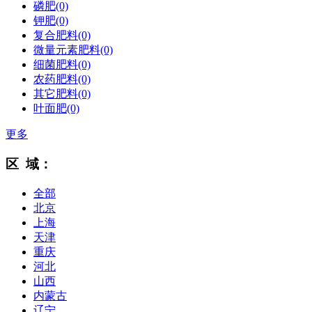
磷肥
(0)
钾肥
(0)
复合肥料
(0)
微量元素肥料
(0)
细菌肥料
(0)
农药肥料
(0)
其它肥料
(0)
叶面肥
(0)
更多
区 域：
全部
北京
上海
天津
重庆
河北
山西
内蒙古
辽宁