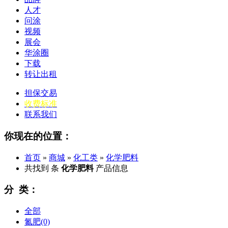
人才
问涂
视频
展会
华涂圈
下载
转让出租
担保交易
收费标准
联系我们
你现在的位置：
首页
»
商城
»
化工类
»
化学肥料
共找到
条
化学肥料
产品信息
分 类：
全部
氮肥
(0)