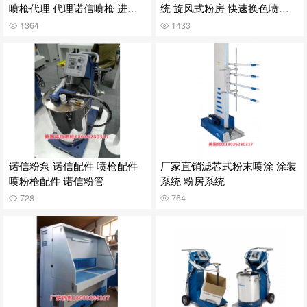
喷枪代理 代理诺信喷枪 进口
统 旋风式粉房 快速换色喷粉
喷枪
系统
1364
1433
诺信粉泵 诺信配件 喷枪配件
厂家直销滤芯式粉末喷涂 涂装
喷粉枪配件 诺信粉管
系统 粉房系统
728
764