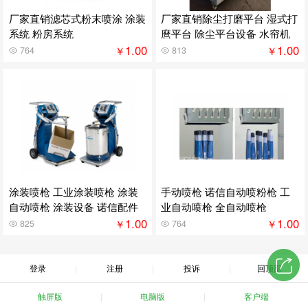
厂家直销滤芯式粉末喷涂 涂装
厂家直销除尘打磨平台 湿式打
系统 粉房系统
麿平台 除尘平台设备 水帘机
1.00
1.00
￥
￥
764
813
涂装喷枪 工业涂装喷枪 涂装
手动喷枪 诺信自动喷粉枪 工
自动喷枪 涂装设备 诺信配件
业自动喷枪 全自动喷枪
1.00
1.00
￥
￥
825
764
登录
注册
投诉
回顶部
触屏版
电脑版
客户端