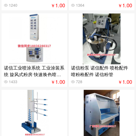
喷枪
喷枪
1.00
1.00
￥
￥
1240
1364
诺信工业喷涂系统 工业涂装系
诺信粉泵 诺信配件 喷枪配件
统 旋风式粉房 快速换色喷粉
喷粉枪配件 诺信粉管
系统
1.00
1.00
￥
￥
1433
728