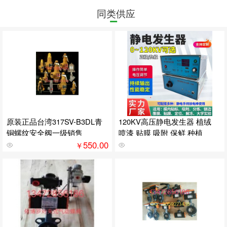
同类供应
原装正品台湾317SV-B3DL青
120KV高压静电发生器 植绒
铜螺纹安全阀一级销售
喷漆 贴膜 吸附 保鲜 种植
550.00
￥