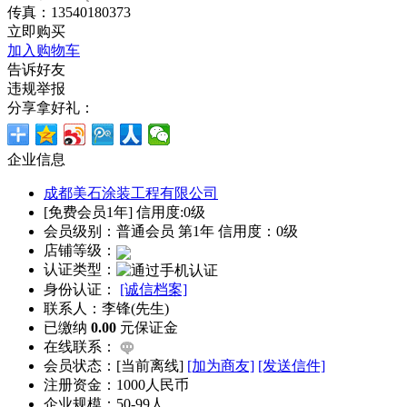
传真：13540180373
立即购买
加入购物车
告诉好友
违规举报
分享拿好礼：
企业信息
成都美石涂装工程有限公司
[免费会员1年] 信用度:0级
会员级别：普通会员 第1年 信用度：0级
店铺等级：
认证类型：
身份认证：
[诚信档案]
联系人：李锋(先生)
已缴纳
0.00
元保证金
在线联系：
会员状态：[
当前离线
]
[加为商友]
[发送信件]
注册资金：1000人民币
企业规模：50-99人