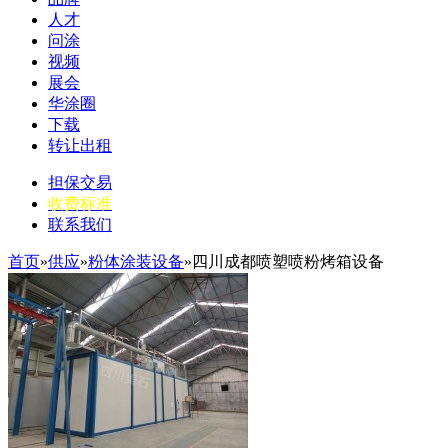
人才
问涂
视频
展会
华涂圈
下载
转让出租
担保交易
收费标准
联系我们
首页
»
供应
»
粉体涂装设备
»四川成都喷塑喷粉烤箱设备