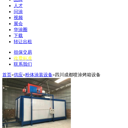
人才
问涂
视频
展会
华涂圈
下载
转让出租
担保交易
收费标准
联系我们
首页
»
供应
»
粉体涂装设备
»四川成都喷涂烤箱设备