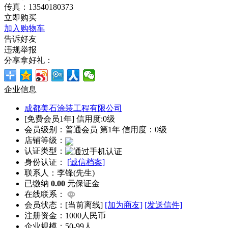
传真：13540180373
立即购买
加入购物车
告诉好友
违规举报
分享拿好礼：
企业信息
成都美石涂装工程有限公司
[免费会员1年] 信用度:0级
会员级别：普通会员 第1年 信用度：0级
店铺等级：
认证类型：
身份认证：
[诚信档案]
联系人：李锋(先生)
已缴纳
0.00
元保证金
在线联系：
会员状态：[
当前离线
]
[加为商友]
[发送信件]
注册资金：1000人民币
企业规模：50-99人