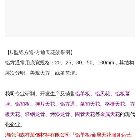
【U型铝方通-方通天花效果图】
铝方通常用底宽规格：20、25、30、50、100mm，其结构
层次分明、美观大方、线条简洁。
我司
专业研制、开发生产及销售
铝单板
、
铝天花
、
铝板幕
墙
、
铝扣板
、
挂片天花
、
铝方通
、
条扣天花
、
格栅天花
、
方
板天花
、
轻钢龙骨
、
烤漆龙骨
、
圆管天花
等
金属天花
的现代
化企业。
湖南润森祥装饰材料有限公司『铝单板
/
金属天花服务运营