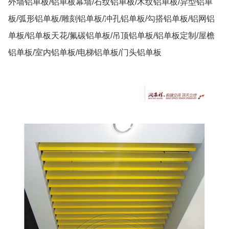
外墙铝单板/铝单板幕墙/石纹铝单板/木纹铝单板/异型铝单
板/弧形铝单板/雕刻铝单板/冲孔铝单板/勾搭铝单板/铝网铝
单板/铝单板天花/氟碳铝单板/吊顶铝单板/铝单板定制/屋檐
铝单板/室内铝单板/电梯铝单板/门头铝单板