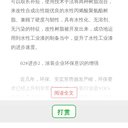
可以取长补短，使用技术手法将两种树脂混合，
来改性合成出性能优良的水性丙烯酸聚氨酯树
脂。兼顾了硬度与韧性，具有水性化、无溶剂、
无污染的特征，改性树脂被开发出来，成功地运
用到水性工业漆的制备当中，提升了水性工业漆
的进步速度。
02#进步2，涂装企业环保意识的增强
近几年，环保、安监形势越发严峻，环保要
求已经上升到非常高的标准，涂装行业是VOCs
阅读全文
整治的重点行业，政府要求企业须建立、执行生
产全过程VOCs污染防治措施。在强制减排要求
打赏
下，许多涂装企业适应时代要求，积极转型。最
明显的特征就是将传统的溶剂型涂料，换成更符