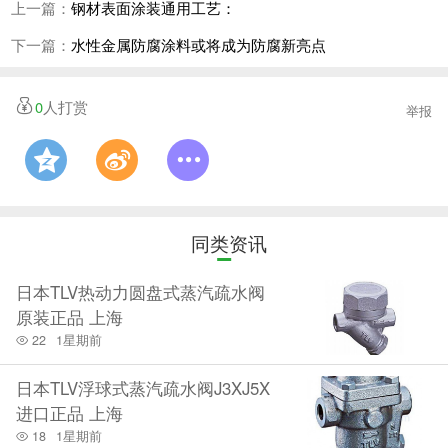
上一篇：
钢材表面涂装通用工艺：
合环保要求的水性涂料。
下一篇：
水性金属防腐涂料或将成为防腐新亮点
目前水性工业漆技术日趋成熟，需求的增大
0
人打赏
拉动了这种新型涂料的普及率，目前我国众多的
举报
金属制品加工、汽车配件制造、机械制造等行业
都可见水性漆的身影。
同类资讯
日本TLV热动力圆盘式蒸汽疏水阀
原装正品 上海
22
1星期前
日本TLV浮球式蒸汽疏水阀J3XJ5X
进口正品 上海
18
1星期前