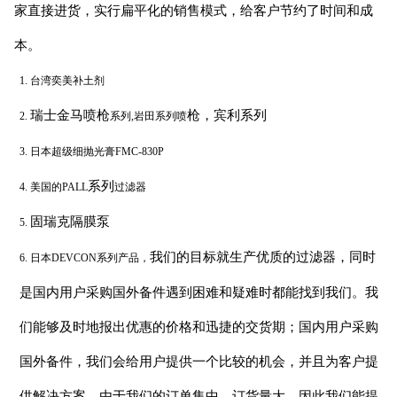
家直接进货，实行扁平化的销售模式，给客户节约了时间和成
本。
1.
台湾奕美补土剂
瑞士金马喷
枪
枪
，宾利系列
2.
系列
,岩田系列喷
3.
日本超级细抛光膏
FMC-830P
系列
4.
美国的
PALL
过滤器
固瑞克隔膜泵
5.
我们的目标就生产优质的过滤器，同时
6.
日本
DEVCON系列产品，
是国内用户采购国外备件遇到困难和疑难时都能找到我们。我
们能够及时地报出优惠的价格和迅捷的交货期；国内用户采购
国外备件，我们会给用户提供一个比较的机会，并且为客户提
供解决方案。由于我们的订单集中，订货量大，因此我们能提